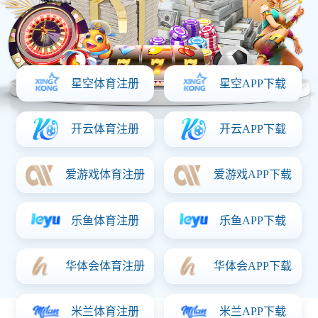
蒿俊闵复出首秀传球成功率91%刷新个人赛季纪录，武
汉三镇中场出球体系质变明显
2026-08-01
11 次浏览
一诺常规赛分均经济742创KPL历史纪录，暖阳野区入
侵成功率61%效率冠绝联盟__br_